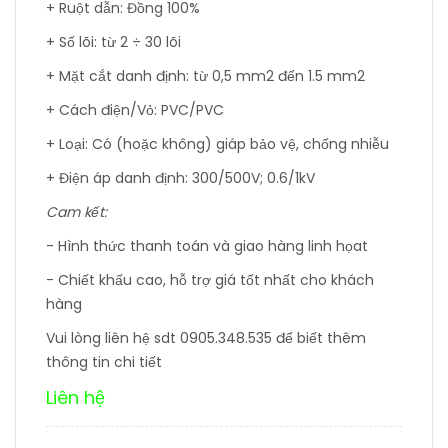
+ Ruột dẫn: Đồng 100%
+ Số lõi: từ 2 ÷ 30 lõi
+ Mặt cắt danh định: từ 0,5 mm2 đến 1.5 mm2
+ Cách điện/Vỏ: PVC/PVC
+ Loại: Có (hoặc không) giáp bảo vệ, chống nhiễu
+ Điện áp danh định: 300/500V; 0.6/1kV
Cam kết:
- Hình thức thanh toán và giao hàng linh họat
- Chiết khấu cao, hỗ trợ giá tốt nhất cho khách
hàng
Vui lòng liên hệ sdt 0905.348.535 để biết thêm
thông tin chi tiết
Liên hệ