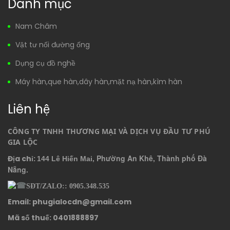
Danh mục
Nam Châm
Vật tư nối đường ống
Dụng cụ đồ nghề
Máy hàn,que hàn,dây hàn,mặt nạ hàn,kìm hàn
Liên hệ
CÔNG TY TNHH THƯƠNG MẠI VÀ DỊCH VỤ ĐẦU TƯ PHÚ 
GIA LỘC
, Phường An Khê, Thành phố Đà
Địa chỉ:
144 Lê Hiến Mai
Nẵng.
SĐT/ZALO:: 0905.348.535
Email: phugialocdn@gmail.com
Mã số thuế: 0401888897