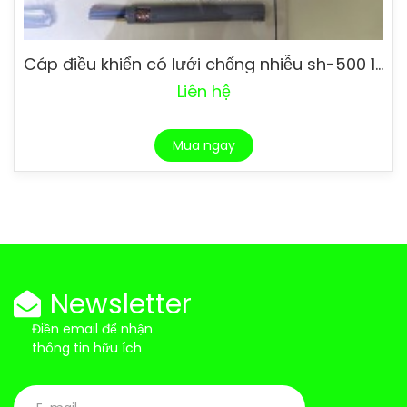
Cáp điều khiển có lưới chống nhiễu sh-500 10 sợi
Liên hệ
Mua ngay
Newsletter
Điền email để nhận
thông tin hữu ích