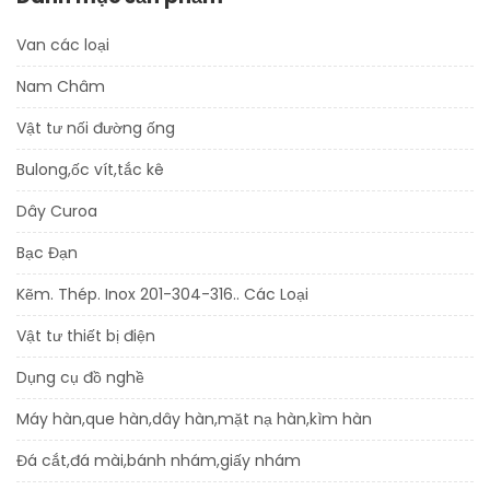
Van các loại
Nam Châm
Vật tư nối đường ống
Bulong,ốc vít,tắc kê
Dây Curoa
Bạc Đạn
Kẽm. Thép. Inox 201-304-316.. Các Loại
Vật tư thiết bị điện
Dụng cụ đồ nghề
Máy hàn,que hàn,dây hàn,mặt nạ hàn,kìm hàn
Đá cắt,đá mài,bánh nhám,giấy nhám