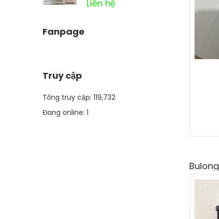
Liên hệ
Fanpage
Truy cập
Tổng truy cập:
119,732
Đang online:
1
Bulong,