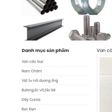
Danh mục sản phẩm
Van cá
Van các loại
Nam Châm
Vật tư nối đường ống
Bulong,ốc vít,tắc kê
Dây Curoa
Bạc Đạn