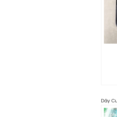
Dây C