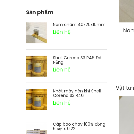
Sản phẩm
Nam châm 40x20x10mm
Nam
Liên hệ
Shell Corena S3 R46 Đà
Nẵng
Liên hệ
Vật tư
Nhớt máy nén khí Shell
Corena S3 R46
Liên hệ
Cáp báo cháy 100% đồng
6 sợi x 0.22