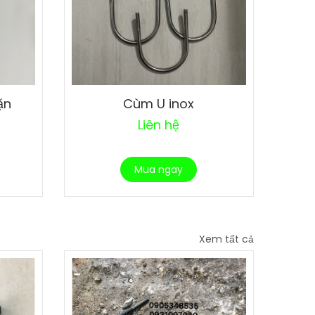
ặn
Cùm U inox
Liên hệ
Mua ngay
Xem tất cả