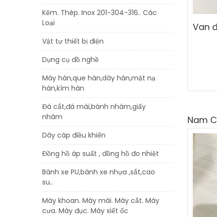
Kẽm. Thép. Inox 201-304-316.. Các
Loại
Vật tư thiết bị điện
Dụng cụ đồ nghề
Máy hàn,que hàn,dây hàn,mặt nạ
hàn,kìm hàn
Đá cắt,đá mài,bánh nhám,giấy
nhám
Nam 
Dây cáp điều khiển
Đồng hồ áp suất , đồng hồ đo nhiệt
Bánh xe PU,bánh xe nhựa ,sắt,cao
su..
Máy khoan. Máy mài. Máy cắt. Máy
cưa. Máy đục. Máy xiết ốc