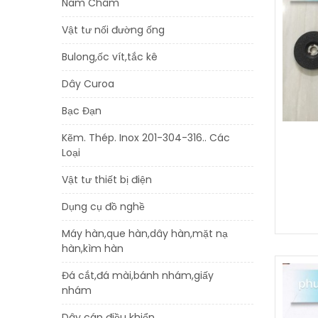
Nam Châm
Vật tư nối đường ống
Bulong,ốc vít,tắc kê
Dây Curoa
Bạc Đạn
Kẽm. Thép. Inox 201-304-316.. Các
Loại
Vật tư thiết bị điện
Dụng cụ đồ nghề
Máy hàn,que hàn,dây hàn,mặt nạ
hàn,kìm hàn
Đá cắt,đá mài,bánh nhám,giấy
nhám
Dây cáp điều khiển