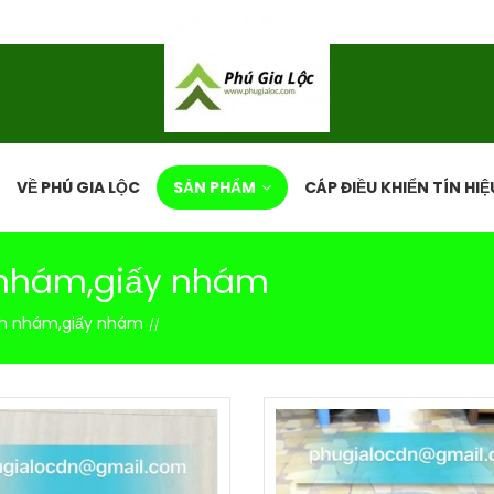
VỀ PHÚ GIA LỘC
SẢN PHẨM
CÁP ĐIỀU KHIỂN TÍN HIỆ
 nhám,giấy nhám
nh nhám,giấy nhám