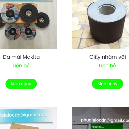
Đá mài Makita
Giấy nhám vãi
Liên hệ
Liên hệ
Mua ngay
Mua ngay