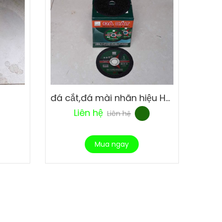
đá cắt,đá mài nhãn hiệu Hải Dương
Liên hệ
Liên hệ
Mua ngay