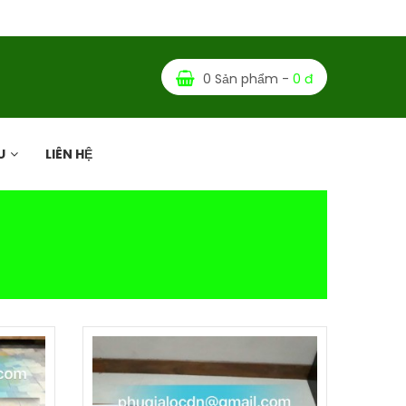
0 Sản phẩm -
0 đ
U
LIÊN HỆ