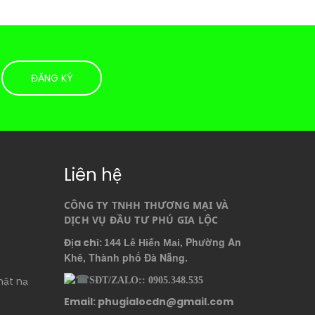
Liên hệ
CÔNG TY TNHH THƯƠNG MẠI VÀ 
DỊCH VỤ ĐẦU TƯ PHÚ GIA LỘC
, Phường An
Địa chỉ:
144 Lê Hiến Mai
Khê, Thành phố Đà Nẵng.
mặt nạ
SĐT/ZALO:: 0905.348.535
Email: phugialocdn@gmail.com