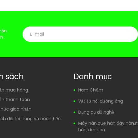
hận
ch
h sách
Danh mục
ẫn mua hàng
Nam Châm
ẫn thanh toán
Vật tư nối đường ống
thức giao nhận
Dụng cụ đồ nghề
ch đổi trả hàng và hoàn tiền
Máy hàn,que hàn,dây hàn,
hàn,kìm hàn