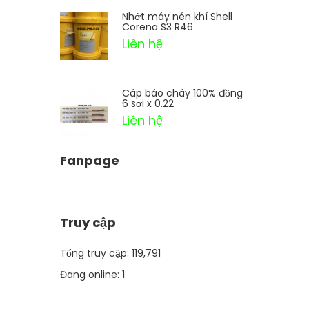
Nhớt máy nén khí Shell
Corena S3 R46
Liên hệ
Cáp báo cháy 100% đồng
6 sợi x 0.22
Liên hệ
Fanpage
Truy cập
Tổng truy cập:
119,791
Đang online:
1