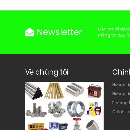
Newsletter
Điền email để n
thông tin hữu í
Về chúng tôi
Chín
Hướng d
Hướng d
Phương 
Chính sá