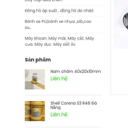
Đồng hồ áp suất , đồng hồ đo nhiệt
Bánh xe PU,bánh xe nhựa ,sắt,cao
su..
Máy khoan. Máy mài. Máy cắt. Máy
cưa. Máy đục. Máy xiết ốc
Sản phẩm
Nam châm 40x20x10mm
Liên hệ
Shell Corena S3 R46 Đà
Nẵng
Liên hệ