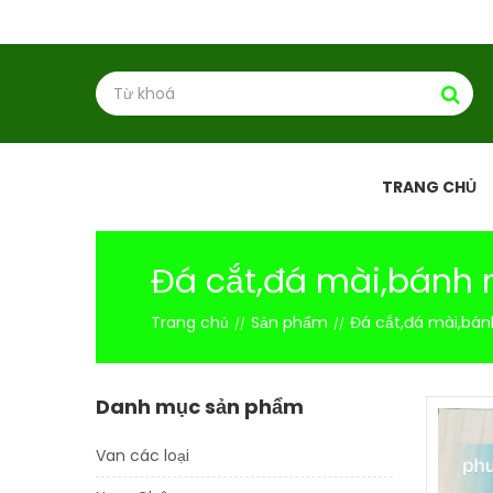
TRANG CHỦ
Đá cắt,đá mài,bánh
Trang chủ
Sản phẩm
Đá cắt,đá mài,bá
Danh mục sản phẩm
Van các loại