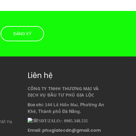
Liên hệ
CÔNG TY TNHH THƯƠNG MẠI VÀ 
DỊCH VỤ ĐẦU TƯ PHÚ GIA LỘC
, Phường An
Địa chỉ:
144 Lê Hiến Mai
Khê, Thành phố Đà Nẵng.
mặt nạ
SĐT/ZALO:: 0905.348.535
Email: phugialocdn@gmail.com