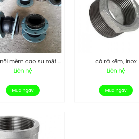
Khớp nối mềm cao su mặt bích
cà rá kẽm, inox
Liên hệ
Liên hệ
Mua ngay
Mua ngay