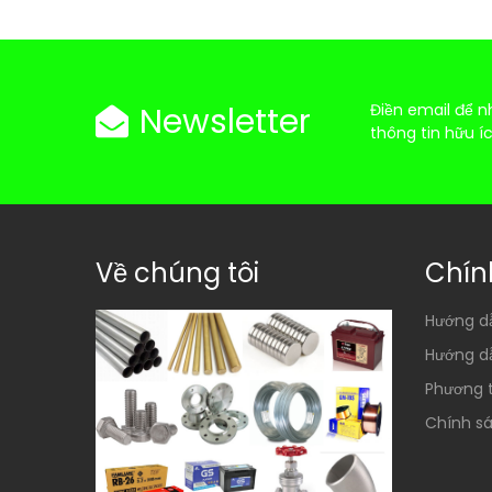
Newsletter
Điền email để n
thông tin hữu í
Về chúng tôi
Chín
Hướng d
Hướng d
Phương 
Chính sá