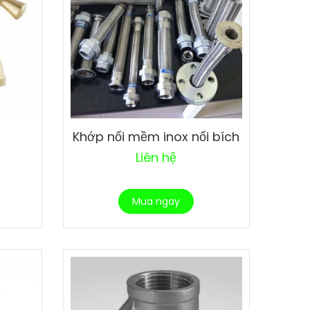
Khớp nối mềm inox nối bích
Liên hệ
Mua ngay