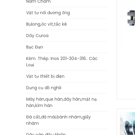
Nam Châm
Vật tư nối đường ống
Bulong,ốc vít,tắc kê
Dây Curoa
Bạc Đạn
Kẽm. Thép. Inox 201-304-316.. Các
Loại
Vật tư thiết bị điện
Dụng cụ đồ nghề
Máy hàn,que hàn,dây hàn,mặt nạ
hàn,kìm hàn
Đá cắt,đá mài,bánh nhám,giấy
nhám
Dây cáp điều khiển