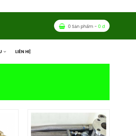
0 Sản phẩm -
0 đ
U
LIÊN HỆ