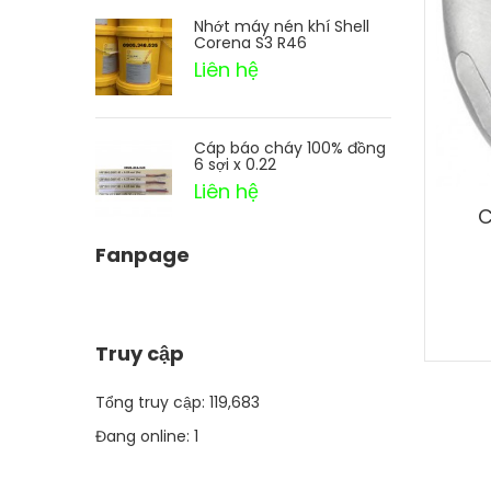
Nhớt máy nén khí Shell
Corena S3 R46
Liên hệ
Cáp báo cháy 100% đồng
6 sợi x 0.22
Liên hệ
C
Fanpage
Truy cập
Tổng truy cập:
119,683
Đang online:
1