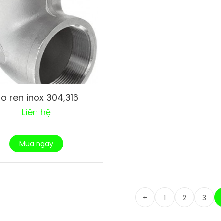
o ren inox 304,316
Liên hệ
Mua ngay
1
2
3