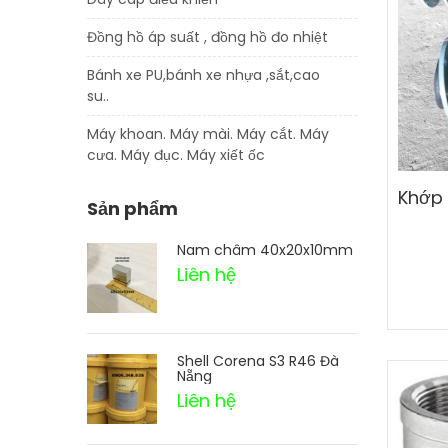
Đồng hồ áp suất , đồng hồ đo nhiệt
Bánh xe PU,bánh xe nhựa ,sắt,cao
su..
Máy khoan. Máy mài. Máy cắt. Máy
cưa. Máy đục. Máy xiết ốc
Sản phẩm
Nam châm 40x20x10mm
Liên hệ
Shell Corena S3 R46 Đà
Nẵng
Liên hệ