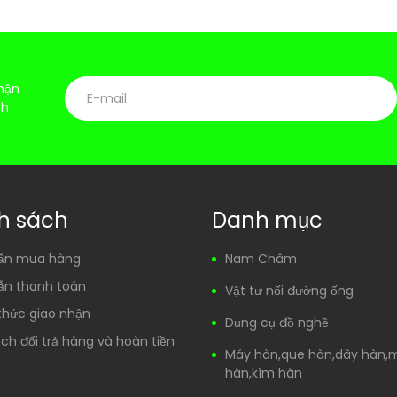
hận
ch
h sách
Danh mục
ẫn mua hàng
Nam Châm
ẫn thanh toán
Vật tư nối đường ống
thức giao nhận
Dụng cụ đồ nghề
ch đổi trả hàng và hoàn tiền
Máy hàn,que hàn,dây hàn,
hàn,kìm hàn