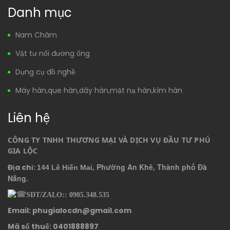
Danh mục
Nam Châm
Vật tư nối đường ống
Dụng cụ đồ nghề
Máy hàn,que hàn,dây hàn,mặt nạ hàn,kìm hàn
Liên hệ
CÔNG TY TNHH THƯƠNG MẠI VÀ DỊCH VỤ ĐẦU TƯ PHÚ 
GIA LỘC
, Phường An Khê, Thành phố Đà
Địa chỉ:
144 Lê Hiến Mai
Nẵng.
SĐT/ZALO:: 0905.348.535
Email: phugialocdn@gmail.com
Mã số thuế: 0401888897