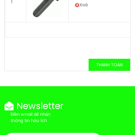
1
Xoá
THANH TOÁN
Newsletter
Điền email để nhận
thông tin hữu ích